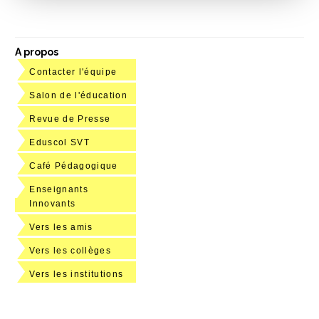
A propos
Contacter l'équipe
Salon de l'éducation
Revue de Presse
Eduscol SVT
Café Pédagogique
Enseignants
Innovants
Vers les amis
Vers les collèges
Vers les institutions