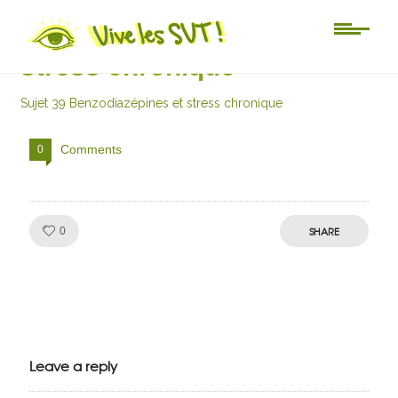
Sujet 39 Benzodiazépines et
stress chronique
Sujet 39 Benzodiazépines et stress chronique
Comments
0
Like!
SHARE
0
Julien de
VivelesSVT.com
Leave a reply