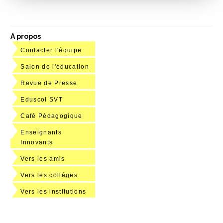
A propos
Contacter l'équipe
Salon de l'éducation
Revue de Presse
Eduscol SVT
Café Pédagogique
Enseignants
Innovants
Vers les amis
Vers les collèges
Vers les institutions