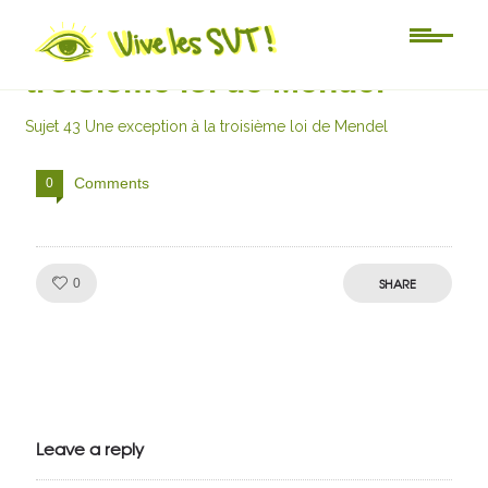
Sujet 43 Une exception à la
troisième loi de Mendel
Sujet 43 Une exception à la troisième loi de Mendel
Comments
0
Like!
SHARE
0
Julien de
VivelesSVT.com
Leave a reply