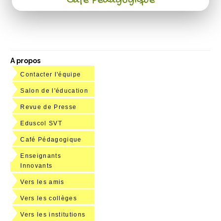
Café Pédagogique
A propos
Contacter l'équipe
Salon de l'éducation
Revue de Presse
Eduscol SVT
Café Pédagogique
Enseignants
Innovants
Vers les amis
Vers les collèges
Vers les institutions