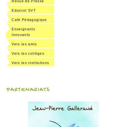
Revue de Presse
Eduscol SVT
Café Pédagogique
Enseignants
Innovants
Vers les amis
Vers les collèges
Vers les institutions
PARTENARIATS