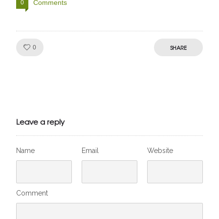
Comments
0
Like!
SHARE
0
Julien de
VivelesSVT.com
Leave a reply
Name
Email
Website
Comment