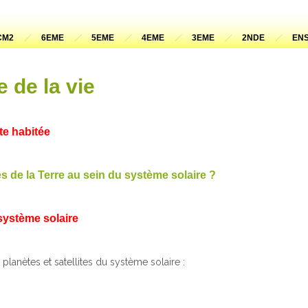
CM2
6EME
5EME
4EME
3EME
2NDE
ENS
e de la vie
ète habitée
es de la Terre au sein du système solaire ?
 système solaire
planètes et satellites du système solaire :