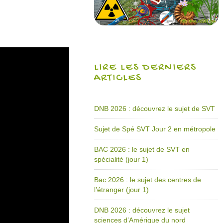
LIRE LES DERNIERS
ARTICLES
DNB 2026 : découvrez le sujet de SVT
Sujet de Spé SVT Jour 2 en métropole
BAC 2026 : le sujet de SVT en
spécialité (jour 1)
Bac 2026 : le sujet des centres de
l’étranger (jour 1)
DNB 2026 : découvrez le sujet
sciences d’Amérique du nord