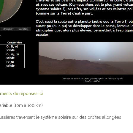
éments de réponses ici
variable (10m à 100 km)
ssières traversant le système solaire sur des orbites allongées