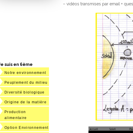
– vidéos transmises par email + ques
Je suis en 6ème
Notre environnement
Peuplement du milieu
Diversité biologique
Origine de la matière
Production
alimentaire
Option Environnement