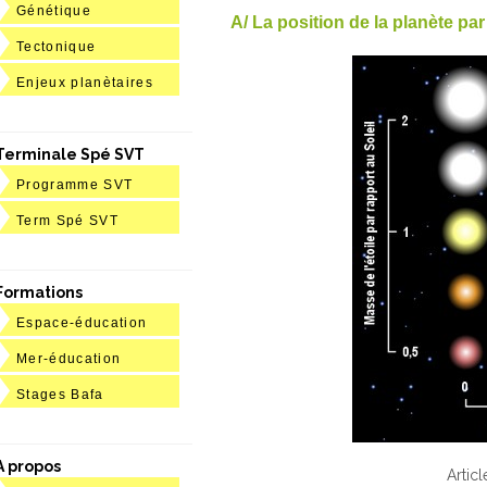
Génétique
A/ La position de la planète par 
Tectonique
Enjeux planètaires
Terminale Spé SVT
Programme SVT
Term Spé SVT
Formations
Espace-éducation
Mer-éducation
Stages Bafa
A propos
Articl