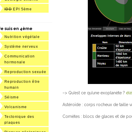
IDD
EPI 5ème
Je suis en 4ème
Nutrition végétale
Système nerveux
Communication
hormonale
Reproduction sexuée
Reproduction être
humain
–> Qu’est ce qu’une exoplanète ?
él
Séisme
Astéroïde : corps rocheux de taille 
Volcanisme
Comètes : blocs de glaces et de pou
Tectonique des
plaques