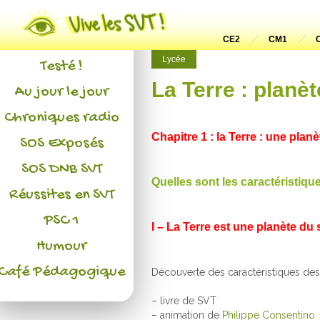
Actualités
L'association
CE2
CM1
Lycée
Testé !
La Terre : planèt
Au jour le jour
Chroniques radio
Chapitre 1 : la Terre : une plan
SOS Exposés
SOS DNB SVT
Quelles sont les caractéristiqu
Réussites en SVT
PSC 1
I – La Terre est une planète du
Humour
Café Pédagogique
Découverte des caractéristiques des 
– livre de SVT
– animation de
Philippe Consentino