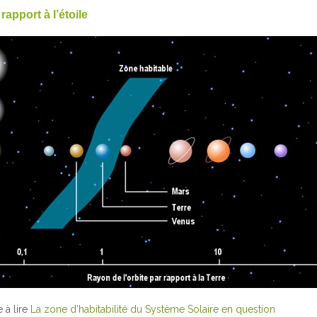
rapport à l’étoile
e à lire
La zone d’habitabilité du Système Solaire en question