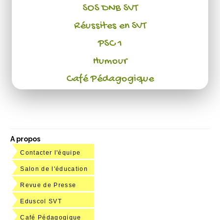
SOS DNB SVT
Réussites en SVT
PSC 1
Humour
Café Pédagogique
A propos
Contacter l'équipe
Salon de l'éducation
Revue de Presse
Eduscol SVT
Café Pédagogique