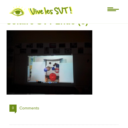
Modélisation du système
solaire SVT 2nde (6)
Comments
0