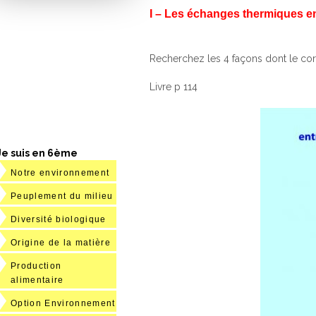
I – Les échanges thermiques ent
Recherchez les 4 façons dont le cor
Livre p 114
Je suis en 6ème
Notre environnement
Peuplement du milieu
Diversité biologique
Origine de la matière
Production
alimentaire
Option Environnement