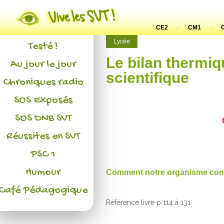
Actualités
L'association
CE2
CM1
Lycée
Testé !
Le bilan thermi
Au jour le jour
scientifique
Chroniques radio
SOS Exposés
SOS DNB SVT
Réussites en SVT
PSC 1
Humour
Comment notre organisme conser
Café Pédagogique
Référence livre p 114 à 131