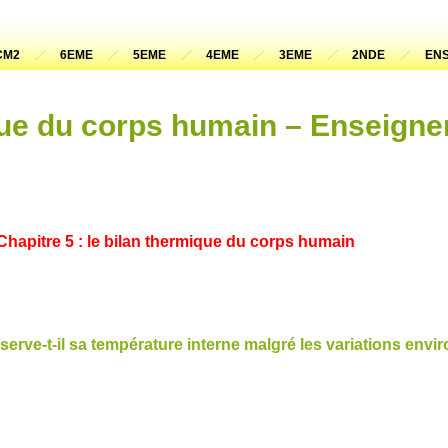
CM2
6EME
5EME
4EME
3EME
2NDE
ENS
que du corps humain – Enseign
Chapitre 5 : le bilan thermique du corps humain
ve-t-il sa température interne malgré les variations envi