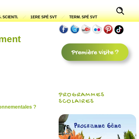
. SCIENTI.
1ERE SPÉ SVT
TERM. SPÉ SVT
ement
PROGRAMMES
SCOLAIRES
ronnementales ?