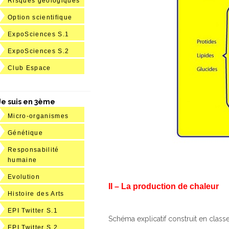
Risques géologiques
Option scientifique
ExpoSciences S.1
ExpoSciences S.2
Club Espace
Je suis en 3ème
Micro-organismes
Génétique
Responsabilité
humaine
Evolution
II – La production de chaleur
Histoire des Arts
EPI Twitter S.1
Schéma explicatif construit en class
EPI Twitter S.2