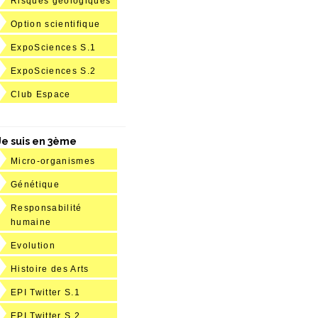
Risques géologiques
Option scientifique
ExpoSciences S.1
ExpoSciences S.2
Club Espace
Je suis en 3ème
Micro-organismes
Génétique
Responsabilité
humaine
Evolution
Histoire des Arts
EPI Twitter S.1
EPI Twitter S.2