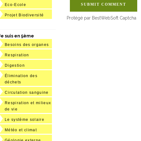
SUBMIT COMMENT
Eco-Ecole
Projet Biodiversité
Protégé par BestWebSoft Captcha
Je suis en 5ème
Besoins des organes
Respiration
Digestion
Élimination des
déchets
Circulation sanguine
Respiration et milieux
de vie
Le système solaire
Météo et climat
Géologie externe