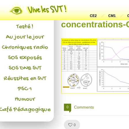
Actualités
L'association
CE2
CM1
concentrations-
Testé !
Au jour le jour
Chroniques radio
SOS Exposés
SOS DNB SVT
Réussites en SVT
PSC 1
Humour
Comments
0
Café Pédagogique
Like!
0