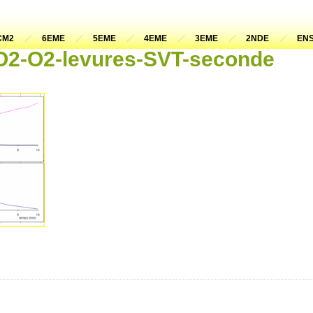
CM2
6EME
5EME
4EME
3EME
2NDE
ENS
O2-O2-levures-SVT-seconde