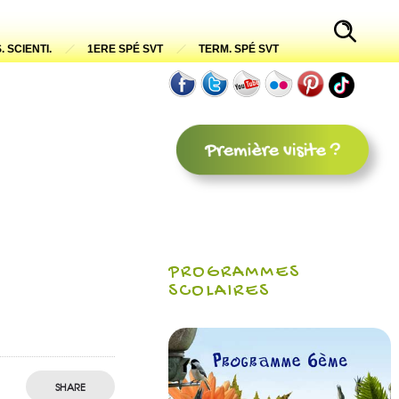
. SCIENTI.
1ERE SPÉ SVT
TERM. SPÉ SVT
PROGRAMMES
SCOLAIRES
SHARE