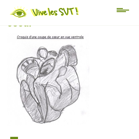
croquis-dune-coupe-de-
coeur