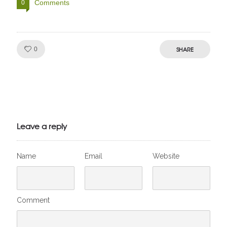
Comments
0
Like!
SHARE
0
Julien de
VivelesSVT.com
Leave a reply
Name
Email
Website
Comment