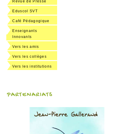
Revue de Presse
Eduscol SVT
Café Pédagogique
Enseignants
Innovants
Vers les amis
Vers les collèges
Vers les institutions
PARTENARIATS