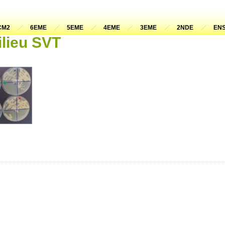
CM2
6EME
5EME
4EME
3EME
2NDE
ENS
ilieu SVT