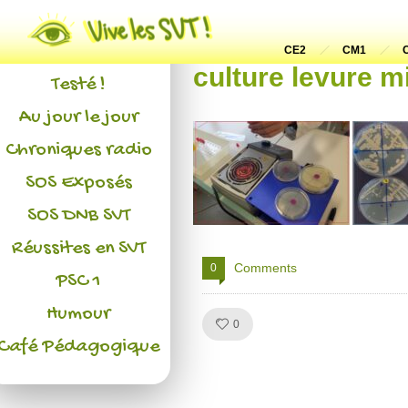
Actualités
L'association
CE2
CM1
culture levure m
Testé !
Au jour le jour
Chroniques radio
SOS Exposés
SOS DNB SVT
Réussites en SVT
Comments
0
PSC 1
Humour
Like!
0
Café Pédagogique
Julien de