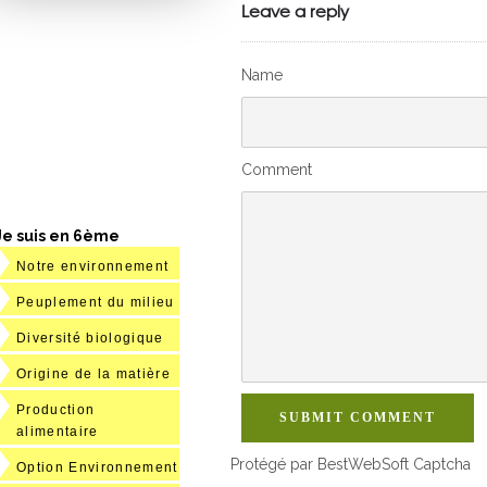
VivelesSVT.com
Leave a reply
Name
Comment
Je suis en 6ème
Notre environnement
Peuplement du milieu
Diversité biologique
Origine de la matière
Production
SUBMIT COMMENT
alimentaire
Protégé par BestWebSoft Captcha
Option Environnement