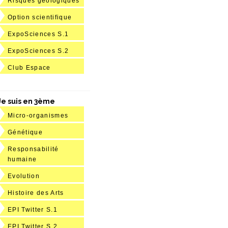
Risques géologiques
Option scientifique
ExpoSciences S.1
ExpoSciences S.2
Club Espace
Je suis en 3ème
Micro-organismes
Génétique
Responsabilité
humaine
Evolution
Histoire des Arts
EPI Twitter S.1
EPI Twitter S.2