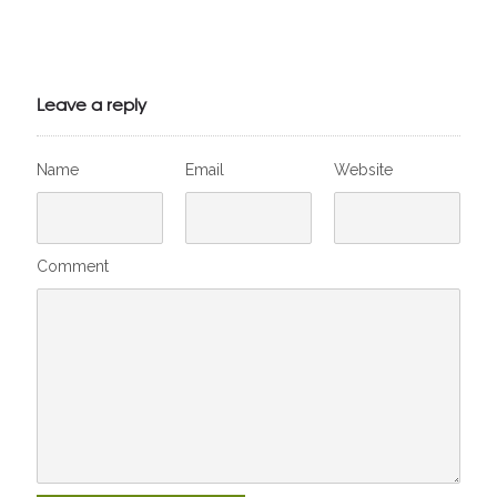
Julien de
VivelesSVT.com
Leave a reply
Name
Email
Website
Comment