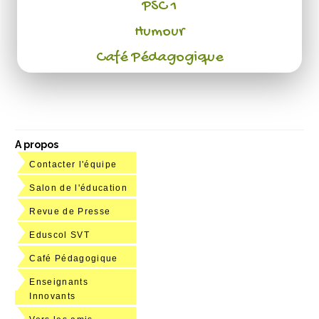
PSC 1
Humour
Café Pédagogique
A propos
Contacter l'équipe
Salon de l'éducation
Revue de Presse
Eduscol SVT
Café Pédagogique
Enseignants
Innovants