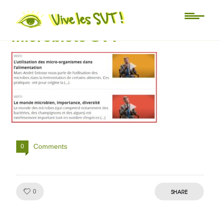
Marc andré Sélosse
microbiote SVT
Comments
0
Like!
SHARE
0