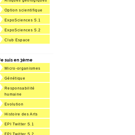
Risques géologiques
Option scientifique
ExpoSciences S.1
ExpoSciences S.2
Club Espace
Je suis en 3ème
Micro-organismes
Génétique
Responsabilité
humaine
Evolution
Histoire des Arts
EPI Twitter S.1
EPI Twitter S.2