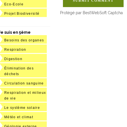
SUBMIT COMMENT
Eco-Ecole
Protégé par BestWebSoft Captcha
Projet Biodiversité
Je suis en 5ème
Besoins des organes
Respiration
Digestion
Élimination des
déchets
Circulation sanguine
Respiration et milieux
de vie
Le système solaire
Météo et climat
Géologie externe