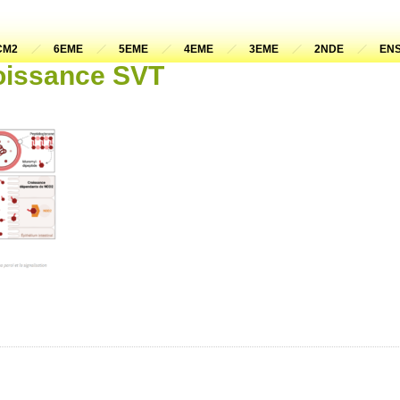
CM2
6EME
5EME
4EME
3EME
2NDE
ENS
roissance SVT