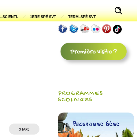
. SCIENTI.
1ERE SPÉ SVT
TERM. SPÉ SVT
PROGRAMMES
SCOLAIRES
SHARE