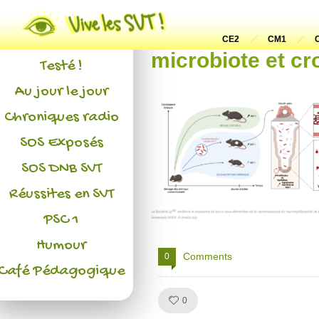
Actualités
L'association
CE2
CM1
microbiote et c
Testé !
Au jour le jour
Chroniques radio
SOS Exposés
SOS DNB SVT
Réussites en SVT
PSC 1
Humour
Comments
0
Café Pédagogique
Like!
0