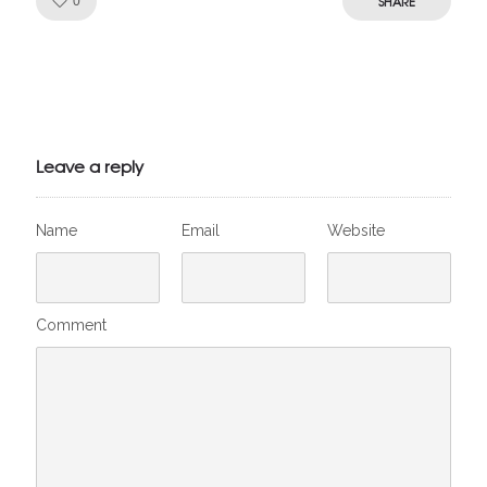
Like!
SHARE
0
Julien de
VivelesSVT.com
Leave a reply
Name
Email
Website
Comment