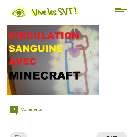
mincraft bandeau
Comments
0