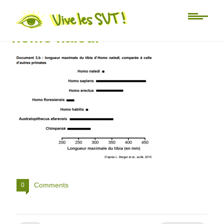
doc 3b sujet pondichéry
homo naledi
Comments
0