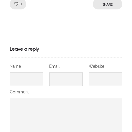
Like!
SHARE
0
Julien de
VivelesSVT.com
Leave a reply
Name
Email
Website
Comment