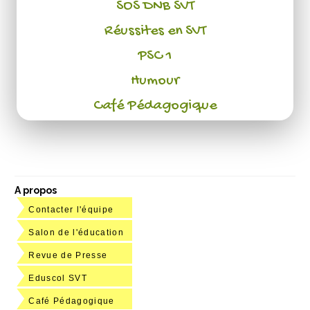
SOS DNB SVT
Réussites en SVT
PSC 1
Humour
Café Pédagogique
A propos
Contacter l'équipe
Salon de l'éducation
Revue de Presse
Eduscol SVT
Café Pédagogique