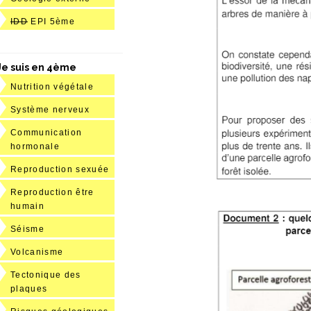
IDD
EPI 5ème
Je suis en 4ème
Nutrition végétale
Système nerveux
Communication
hormonale
Reproduction sexuée
Reproduction être
humain
Séisme
Volcanisme
Tectonique des
plaques