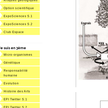
Risques géologiques
Option scientifique
ExpoSciences S.1
ExpoSciences S.2
Club Espace
Je suis en 3ème
Micro-organismes
Génétique
Responsabilité
humaine
Evolution
Histoire des Arts
EPI Twitter S.1
EPI Twitter S.2