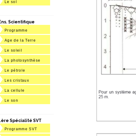
Le sol
Ens. Scientifique
Programme
Age de la Terre
Le soleil
La photosynthèse
Le pétrole
Les cristaux
La cellule
Le son
1ère Spécialité SVT
Programme SVT