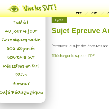
Actualités
L'association
CE2
CM1
Lycée
Testé !
Sujet Epreuve An
Au jour le jour
Chroniques radio
Retrouvez le sujet des épreuves ant
SOS Exposés
Télécharger le sujet en PDF
SOS DNB SVT
Réussites en SVT
PSC 1
Humour
Café Pédagogique