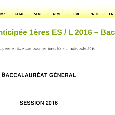
CM2
6EME
5EME
4EME
3EME
2NDE
ENS
ticipée 1ères ES / L 2016 – Ba
icipées en Sciences pour les 1ères ES / L métropole 2016