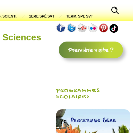
. SCIENTI.
1ERE SPÉ SVT
TERM. SPÉ SVT
c Sciences
PROGRAMMES
SCOLAIRES