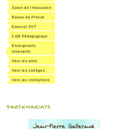
Salon de l'éducation
Revue de Presse
Eduscol SVT
Café Pédagogique
Enseignants
Innovants
Vers les amis
Vers les collèges
Vers les institutions
PARTENARIATS