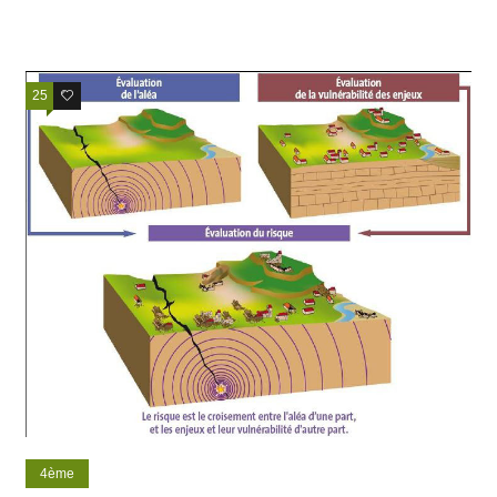
25
24
4ème