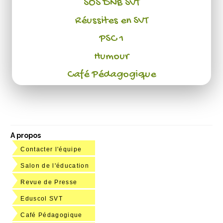
SOS DNB SVT
Réussites en SVT
PSC 1
Humour
Café Pédagogique
A propos
Contacter l'équipe
Salon de l'éducation
Revue de Presse
Eduscol SVT
Café Pédagogique