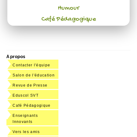
Humour
Café Pédagogique
A propos
Contacter l'équipe
Salon de l'éducation
Revue de Presse
Eduscol SVT
Café Pédagogique
Enseignants
Innovants
Vers les amis