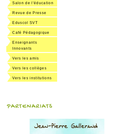
Salon de l'éducation
Revue de Presse
Eduscol SVT
Café Pédagogique
Enseignants
Innovants
Vers les amis
Vers les collèges
Vers les institutions
PARTENARIATS