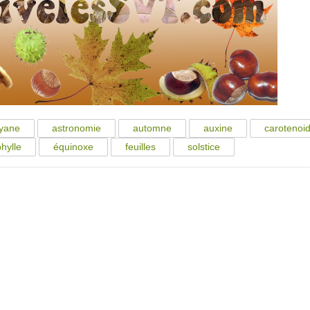
yane
astronomie
automne
auxine
carotenoi
hylle
équinoxe
feuilles
solstice