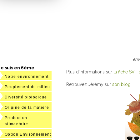
env
Je suis en 6ème
Plus d’informations sur
la fiche SVT
Notre environnement
Retrouvez Jérémy sur
son blog
.
Peuplement du milieu
Diversité biologique
Origine de la matière
Production
alimentaire
Option Environnement