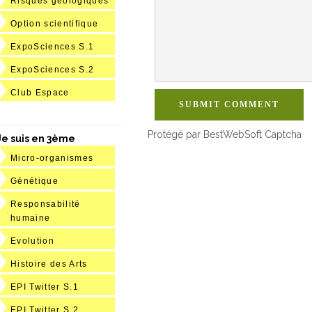
Risques géologiques
Option scientifique
ExpoSciences S.1
ExpoSciences S.2
Club Espace
SUBMIT COMMENT
Protégé par BestWebSoft Captcha
Je suis en 3ème
Micro-organismes
Génétique
Responsabilité
humaine
Evolution
Histoire des Arts
EPI Twitter S.1
EPI Twitter S.2