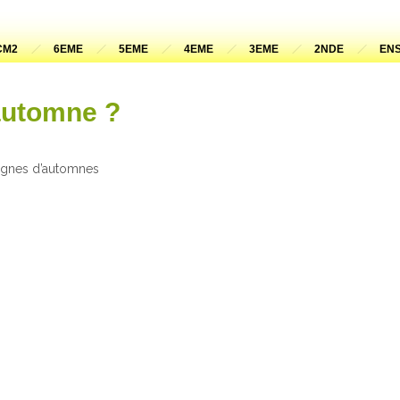
CM2
6EME
5EME
4EME
3EME
2NDE
ENS
’automne ?
signes d’automnes