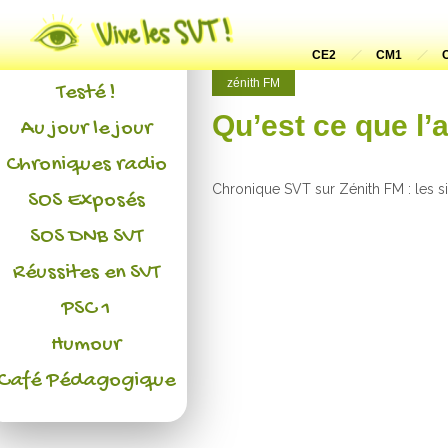
Actualités
L'association
CE2
CM1
zénith FM
Testé !
Qu’est ce que l
Au jour le jour
Chroniques radio
Chronique SVT sur Zénith FM : les 
SOS Exposés
SOS DNB SVT
Réussites en SVT
PSC 1
Humour
Café Pédagogique