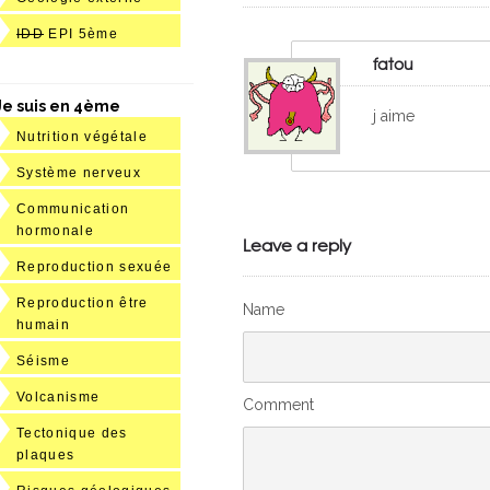
IDD
EPI 5ème
fatou
Je suis en 4ème
j aime
Nutrition végétale
Système nerveux
Communication
hormonale
Leave a reply
Reproduction sexuée
Reproduction être
Name
humain
Séisme
Volcanisme
Comment
Tectonique des
plaques