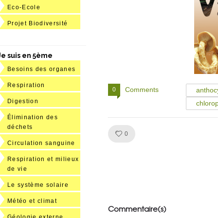
Eco-Ecole
Projet Biodiversité
Je suis en 5ème
Besoins des organes
Respiration
Comments
0
anthoc
Digestion
chlorop
Élimination des
déchets
Like!
0
Circulation sanguine
Respiration et milieux
de vie
Julien de
Le système solaire
VivelesSVT.com
Météo et climat
Commentaire(s)
Géologie externe