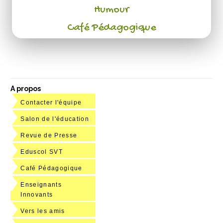
Humour
Café Pédagogique
A propos
Contacter l'équipe
Salon de l'éducation
Revue de Presse
Eduscol SVT
Café Pédagogique
Enseignants
Innovants
Vers les amis