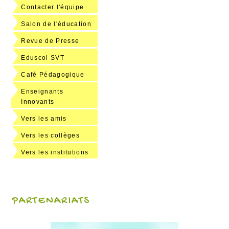
Contacter l'équipe
Salon de l'éducation
Revue de Presse
Eduscol SVT
Café Pédagogique
Enseignants
Innovants
Vers les amis
Vers les collèges
Vers les institutions
PARTENARIATS