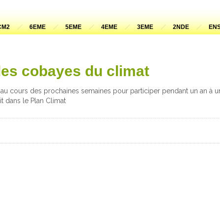
CM2
6EME
5EME
4EME
3EME
2NDE
ENS
des cobayes du climat
au cours des prochaines semaines pour participer pendant un an à un 
rit dans le Plan Climat