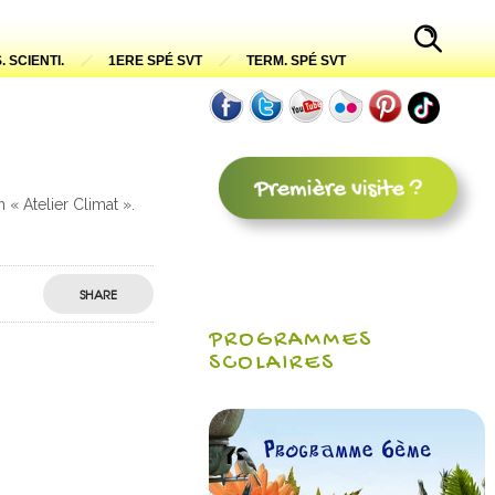
. SCIENTI.
1ERE SPÉ SVT
TERM. SPÉ SVT
« Atelier Climat ».
SHARE
PROGRAMMES
SCOLAIRES