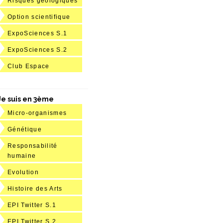
Risques géologiques
Option scientifique
ExpoSciences S.1
ExpoSciences S.2
Club Espace
Je suis en 3ème
Micro-organismes
Génétique
Responsabilité
humaine
Evolution
Histoire des Arts
EPI Twitter S.1
EPI Twitter S.2