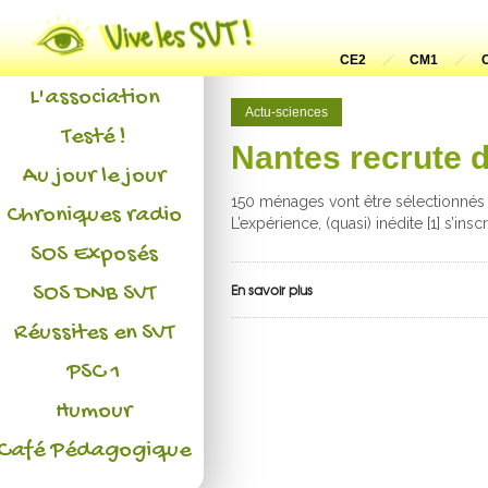
Actualités
CE2
CM1
L'association
Actu-sciences
Testé !
Nantes recrute 
Au jour le jour
150 ménages vont être sélectionnés 
Chroniques radio
L’expérience, (quasi) inédite [1] s’insc
SOS Exposés
SOS DNB SVT
En savoir plus
Réussites en SVT
PSC 1
Humour
Café Pédagogique