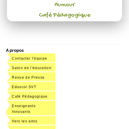
Humour
Café Pédagogique
A propos
Contacter l'équipe
Salon de l'éducation
Revue de Presse
Eduscol SVT
Café Pédagogique
Enseignants
Innovants
Vers les amis