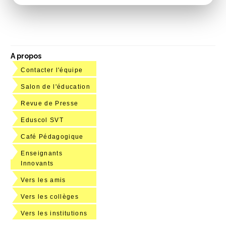
A propos
Contacter l'équipe
Salon de l'éducation
Revue de Presse
Eduscol SVT
Café Pédagogique
Enseignants
Innovants
Vers les amis
Vers les collèges
Vers les institutions