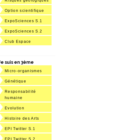
Risques géologiques
Option scientifique
ExpoSciences S.1
ExpoSciences S.2
Club Espace
Je suis en 3ème
Micro-organismes
Génétique
Responsabilité
humaine
Evolution
Histoire des Arts
EPI Twitter S.1
EPI Twitter S.2