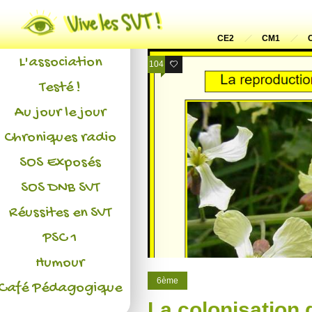
Actualités
CE2
CM1
L'association
104
12
Testé !
Au jour le jour
Chroniques radio
SOS Exposés
SOS DNB SVT
Réussites en SVT
PSC 1
Humour
6ème
Café Pédagogique
La colonisation 