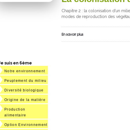
Chapitre 2 : la colonisation d’un mi
modes de reproduction des végétaux
En savoir plus
Je suis en 6ème
Notre environnement
Peuplement du milieu
Diversité biologique
Origine de la matière
Production
alimentaire
Option Environnement