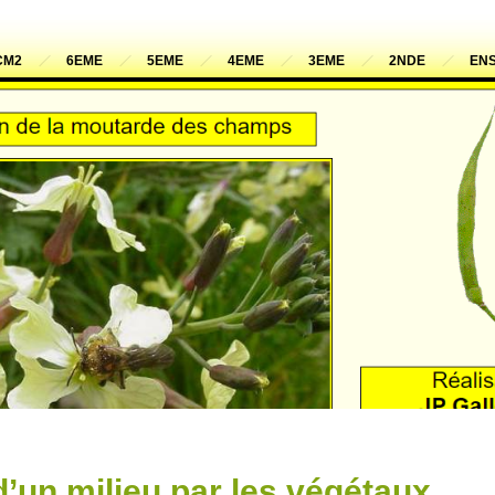
CM2
6EME
5EME
4EME
3EME
2NDE
ENS
d’un milieu par les végétaux