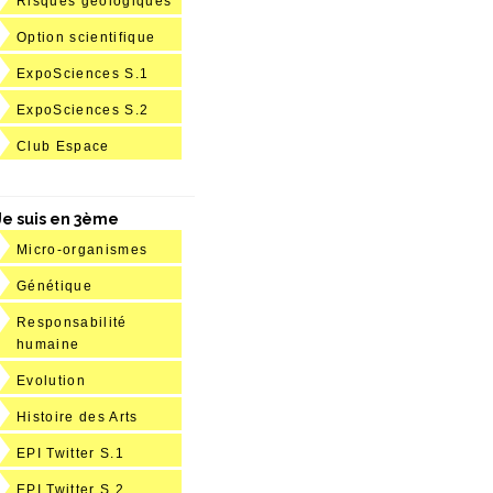
Risques géologiques
Option scientifique
ExpoSciences S.1
ExpoSciences S.2
Club Espace
Je suis en 3ème
Micro-organismes
Génétique
Responsabilité
humaine
Evolution
Histoire des Arts
EPI Twitter S.1
EPI Twitter S.2