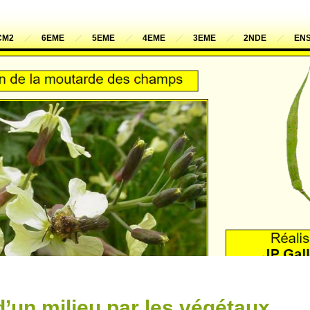
CM2
6EME
5EME
4EME
3EME
2NDE
ENS
d’un milieu par les végétaux