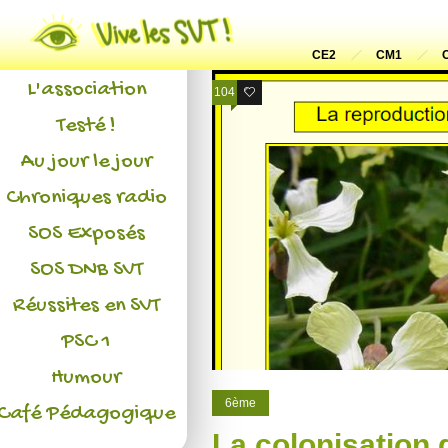
Actualités
CE2
CM1
L'association
104
12
Testé !
Au jour le jour
Chroniques radio
SOS Exposés
SOS DNB SVT
Réussites en SVT
PSC 1
Humour
6ème
Café Pédagogique
La colonisation 