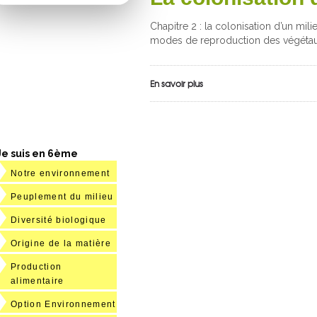
Chapitre 2 : la colonisation d’un mi
modes de reproduction des végétaux
En savoir plus
Je suis en 6ème
Notre environnement
Peuplement du milieu
Diversité biologique
Origine de la matière
Production
alimentaire
Option Environnement