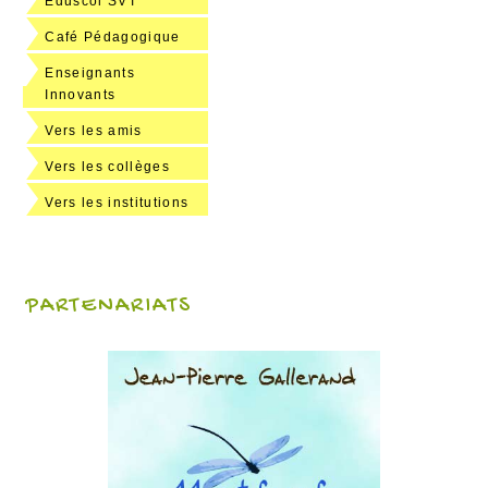
Eduscol SVT
Café Pédagogique
Enseignants
Innovants
Vers les amis
Vers les collèges
Vers les institutions
PARTENARIATS