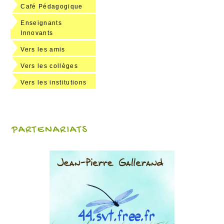
Café Pédagogique
Enseignants
Innovants
Vers les amis
Vers les collèges
Vers les institutions
PARTENARIATS