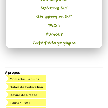
SOS DNB SVT
Réussites en SVT
PSC 1
Humour
Café Pédagogique
A propos
Contacter l'équipe
Salon de l'éducation
Revue de Presse
Eduscol SVT