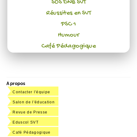
SOS DNB SVT
Réussites en SVT
PSC 1
Humour
Café Pédagogique
A propos
Contacter l'équipe
Salon de l'éducation
Revue de Presse
Eduscol SVT
Café Pédagogique