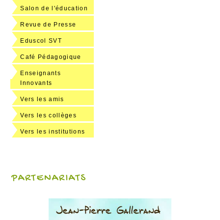
Salon de l'éducation
Revue de Presse
Eduscol SVT
Café Pédagogique
Enseignants
Innovants
Vers les amis
Vers les collèges
Vers les institutions
PARTENARIATS