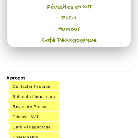
Réussites en SVT
PSC 1
Humour
Café Pédagogique
A propos
Contacter l'équipe
Salon de l'éducation
Revue de Presse
Eduscol SVT
Café Pédagogique
Enseignants