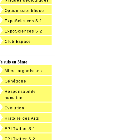
Risques géologiques
Option scientifique
ExpoSciences S.1
ExpoSciences S.2
Club Espace
Je suis en 3ème
Micro-organismes
Génétique
Responsabilité
humaine
Evolution
Histoire des Arts
EPI Twitter S.1
EPI Twitter S.2