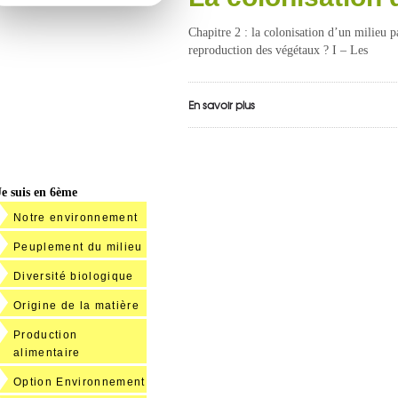
Chapitre 2 : la colonisation d’un milieu 
reproduction des végétaux ? I – Les
En savoir plus
Je suis en 6ème
Notre environnement
Peuplement du milieu
Diversité biologique
Origine de la matière
Production
alimentaire
Option Environnement