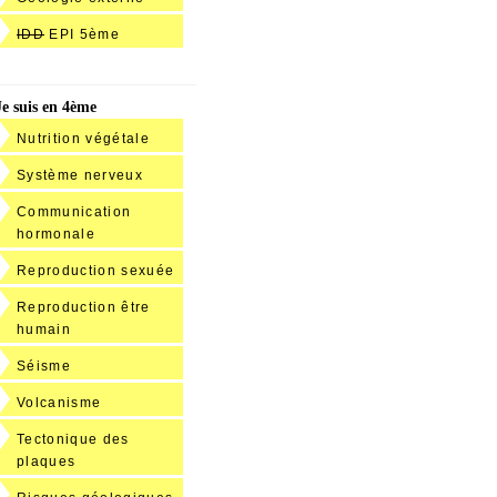
IDD
EPI 5ème
Je suis en 4ème
Nutrition végétale
Système nerveux
Communication
hormonale
Reproduction sexuée
Reproduction être
humain
Séisme
Volcanisme
Tectonique des
plaques