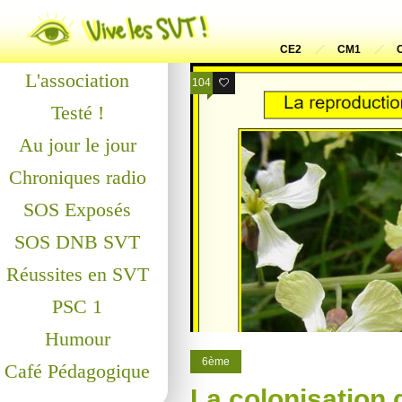
Actualités
CE2
CM1
L'association
104
12
Testé !
Au jour le jour
Chroniques radio
SOS Exposés
SOS DNB SVT
Réussites en SVT
PSC 1
Humour
6ème
Café Pédagogique
La colonisation 