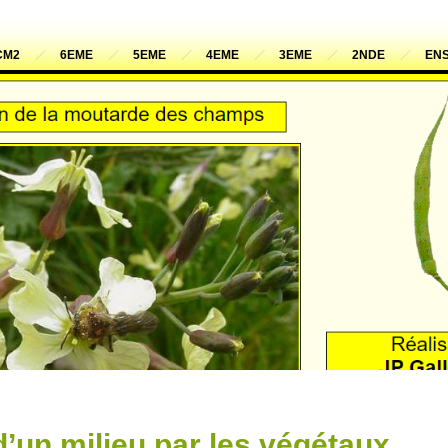
CM2
6EME
5EME
4EME
3EME
2NDE
ENS
d’un milieu par les végétaux