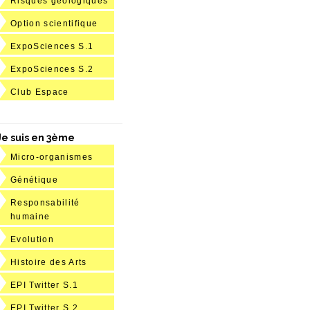
Risques géologiques
Option scientifique
ExpoSciences S.1
ExpoSciences S.2
Club Espace
Je suis en 3ème
Micro-organismes
Génétique
Responsabilité
humaine
Evolution
Histoire des Arts
EPI Twitter S.1
EPI Twitter S.2