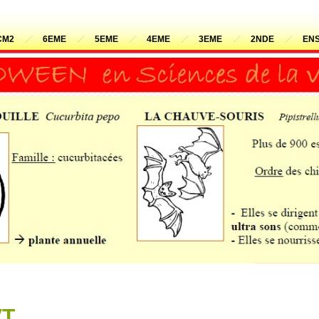
CM2
6EME
5EME
4EME
3EME
2NDE
ENS
VT