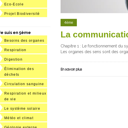
Eco-Ecole
Projet Biodiversité
4ème
La communicati
Je suis en 5ème
Besoins des organes
Chapitre 1 : Le fonctionnement du 
Respiration
Les organes des sens sont des org
Digestion
En savoir plus
Élimination des
déchets
Circulation sanguine
Respiration et milieux
de vie
Le système solaire
Météo et climat
Géologie externe