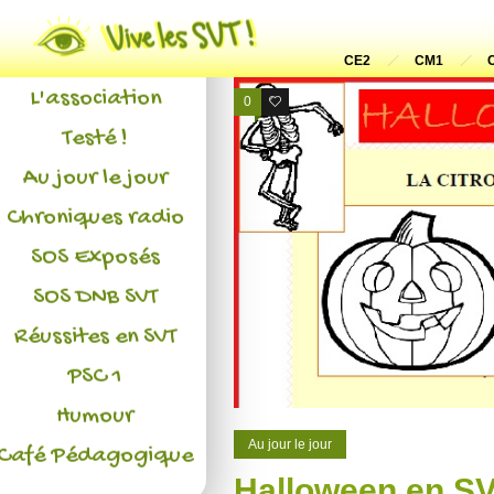
Actualités
CE2
CM1
L'association
0
0
Testé !
Au jour le jour
Chroniques radio
SOS Exposés
SOS DNB SVT
Réussites en SVT
PSC 1
Humour
Au jour le jour
Café Pédagogique
Halloween en S