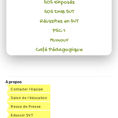
SOS Exposés
SOS DNB SVT
Réussites en SVT
PSC 1
Humour
Café Pédagogique
A propos
Contacter l'équipe
Salon de l'éducation
Revue de Presse
Eduscol SVT