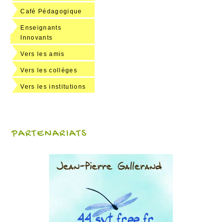
Café Pédagogique
Enseignants
Innovants
Vers les amis
Vers les collèges
Vers les institutions
PARTENARIATS