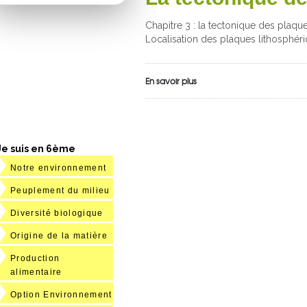
Chapitre 3 : la tectonique des plaq
Localisation des plaques lithosphéri
En savoir plus
Je suis en 6ème
Notre environnement
Peuplement du milieu
Diversité biologique
Origine de la matière
Production
alimentaire
Option Environnement