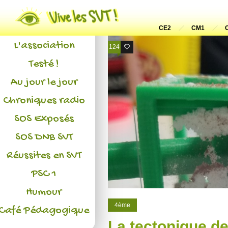
Actualités
CE2
CM1
L'association
124
29
Testé !
Au jour le jour
Chroniques radio
SOS Exposés
SOS DNB SVT
Réussites en SVT
PSC 1
Humour
4ème
Café Pédagogique
La tectonique d