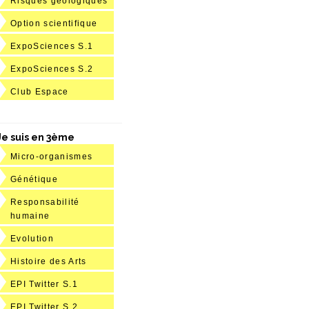
Risques géologiques
Option scientifique
ExpoSciences S.1
ExpoSciences S.2
Club Espace
Je suis en 3ème
Micro-organismes
Génétique
Responsabilité
humaine
Evolution
Histoire des Arts
EPI Twitter S.1
EPI Twitter S.2