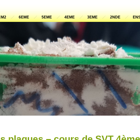
CM2
6EME
5EME
4EME
3EME
2NDE
ENS
es plaques – cours de SVT 4èm