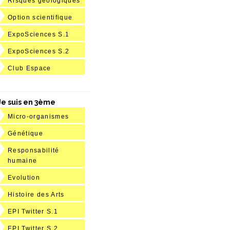
Risques géologiques
Option scientifique
ExpoSciences S.1
ExpoSciences S.2
Club Espace
Je suis en 3ème
Micro-organismes
Génétique
Responsabilité
humaine
Evolution
Histoire des Arts
EPI Twitter S.1
EPI Twitter S.2