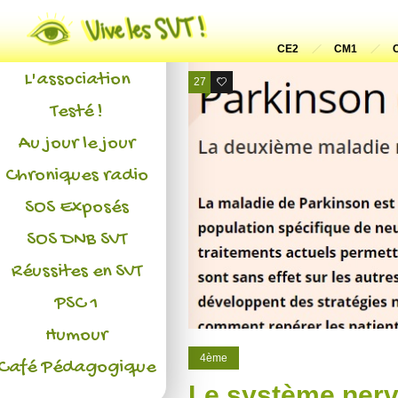
Actualités
CE2
CM1
L'association
27
13
Testé !
Au jour le jour
Chroniques radio
SOS Exposés
SOS DNB SVT
Réussites en SVT
PSC 1
Humour
4ème
Café Pédagogique
Le système nerv