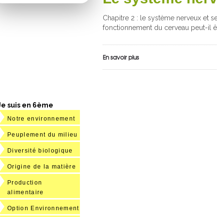
Chapitre 2 : le système nerveux et 
fonctionnement du cerveau peut-il êt
En savoir plus
Je suis en 6ème
Notre environnement
Peuplement du milieu
Diversité biologique
Origine de la matière
Production
alimentaire
Option Environnement