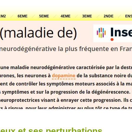
CM2
6EME
5EME
4EME
3EME
2NDE
ENS
eux et ses perturbations