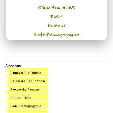
Réussites en SVT
PSC 1
Humour
Café Pédagogique
A propos
Contacter l'équipe
Salon de l'éducation
Revue de Presse
Eduscol SVT
Café Pédagogique