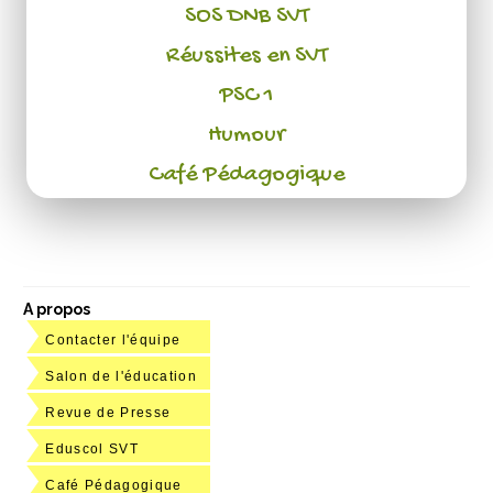
SOS DNB SVT
Réussites en SVT
PSC 1
Humour
Café Pédagogique
A propos
Contacter l'équipe
Salon de l'éducation
Revue de Presse
Eduscol SVT
Café Pédagogique