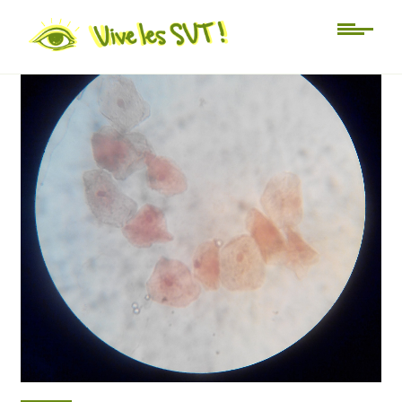
103
22