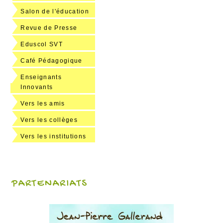
Salon de l'éducation
Revue de Presse
Eduscol SVT
Café Pédagogique
Enseignants
Innovants
Vers les amis
Vers les collèges
Vers les institutions
PARTENARIATS