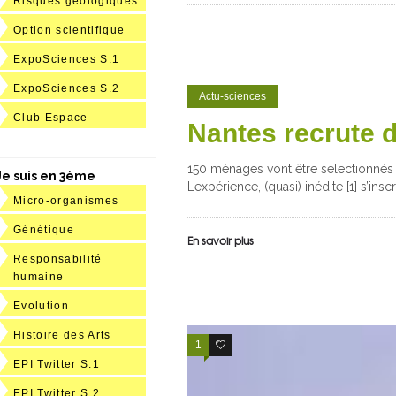
Risques géologiques
Option scientifique
ExpoSciences S.1
ExpoSciences S.2
Actu-sciences
Club Espace
Nantes recrute 
150 ménages vont être sélectionnés 
Je suis en 3ème
L’expérience, (quasi) inédite [1] s’insc
Micro-organismes
Génétique
En savoir plus
Responsabilité
humaine
Evolution
Histoire des Arts
1
1
EPI Twitter S.1
EPI Twitter S.2