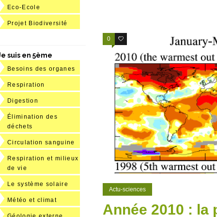
Eco-Ecole
Projet Biodiversité
0
0
Je suis en 5ème
Besoins des organes
Respiration
Digestion
Élimination des
déchets
Circulation sanguine
Respiration et milieux
de vie
Le système solaire
Actu-sciences
Météo et climat
Année 2010 : la
Géologie externe