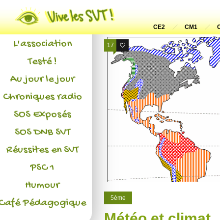
Actualités
CE2
CM1
L'association
17
32
Testé !
Au jour le jour
Chroniques radio
SOS Exposés
SOS DNB SVT
Réussites en SVT
PSC 1
Humour
5ème
Café Pédagogique
Météo et climat