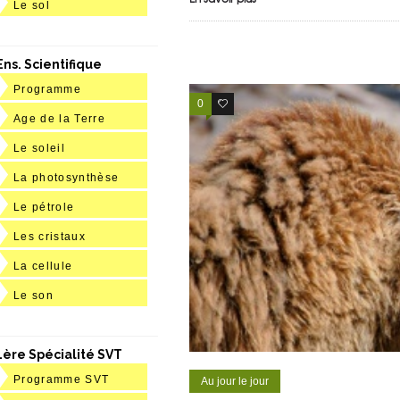
Le sol
Ens. Scientifique
Programme
0
0
Age de la Terre
Le soleil
La photosynthèse
Le pétrole
Les cristaux
La cellule
Le son
1ère Spécialité SVT
Programme SVT
Au jour le jour