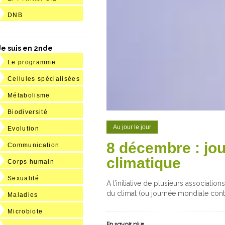
DNB
Je suis en 2nde
Le programme
Cellules spécialisées
Métabolisme
Biodiversité
Au jour le jour
Evolution
8 décembre : jo
Communication
climatique
Corps humain
Sexualité
A l’initiative de plusieurs associat
du climat (ou journée mondiale contr
Maladies
Microbiote
En savoir plus