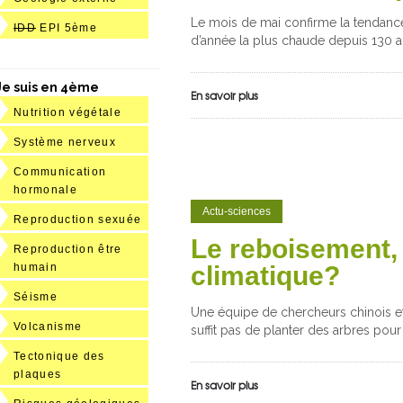
Le mois de mai confirme la tendance 
IDD
EPI 5ème
d’année la plus chaude depuis 130 an
Je suis en 4ème
En savoir plus
Nutrition végétale
Système nerveux
Communication
hormonale
Actu-sciences
Reproduction sexuée
Le reboisement, 
Reproduction être
humain
climatique?
Séisme
Une équipe de chercheurs chinois et 
Volcanisme
suffit pas de planter des arbres pour 
Tectonique des
plaques
En savoir plus