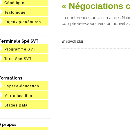
Génétique
« Négociations 
Tectonique
La conférence sur le climat des Nat
Enjeux planètaires
compte-à-rebours vers un nouvel ac
En savoir plus
Terminale Spé SVT
Programme SVT
Term Spé SVT
Formations
Espace-éducation
Mer-éducation
Stages Bafa
A propos