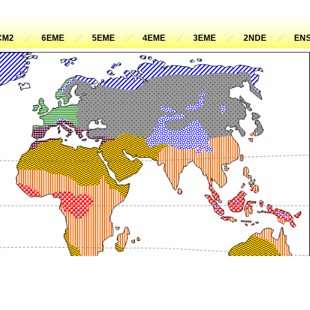
CM2
6EME
5EME
4EME
3EME
2NDE
ENS