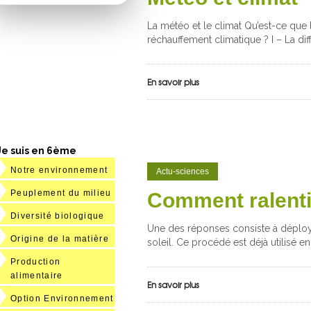
La météo et le climat Qu’est-ce que 
réchauffement climatique ? I – La di
En savoir plus
Je suis en 6ème
Notre environnement
Actu-sciences
Peuplement du milieu
Comment ralentir
Diversité biologique
Une des réponses consiste à déploye
Origine de la matière
soleil. Ce procédé est déjà utilisé en
Production
alimentaire
En savoir plus
Option Environnement