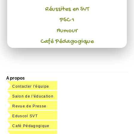
Réussites en SVT
PSC 1
Humour
Café Pédagogique
A propos
Contacter l'équipe
Salon de l'éducation
Revue de Presse
Eduscol SVT
Café Pédagogique