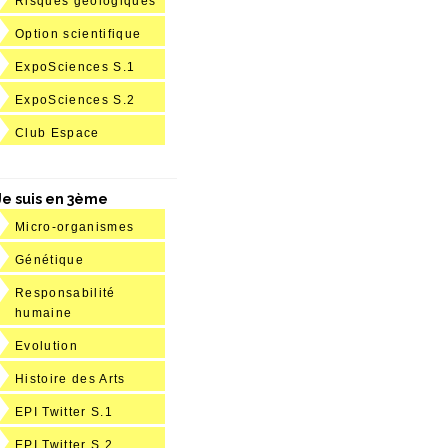
Risques géologiques
Option scientifique
ExpoSciences S.1
ExpoSciences S.2
Club Espace
Je suis en 3ème
Micro-organismes
Génétique
Responsabilité
humaine
Evolution
Histoire des Arts
EPI Twitter S.1
EPI Twitter S.2