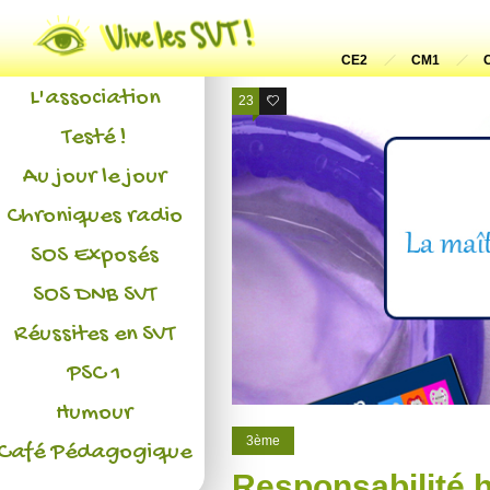
Actualités
CE2
CM1
L'association
23
4
Testé !
Au jour le jour
Chroniques radio
SOS Exposés
SOS DNB SVT
Réussites en SVT
PSC 1
Humour
3ème
Café Pédagogique
Responsabilité 