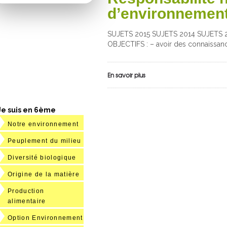
d’environnemen
SUJETS 2015 SUJETS 2014 SUJETS 20
OBJECTIFS : – avoir des connaissan
En savoir plus
Je suis en 6ème
Notre environnement
Peuplement du milieu
Diversité biologique
Origine de la matière
Production
alimentaire
Option Environnement