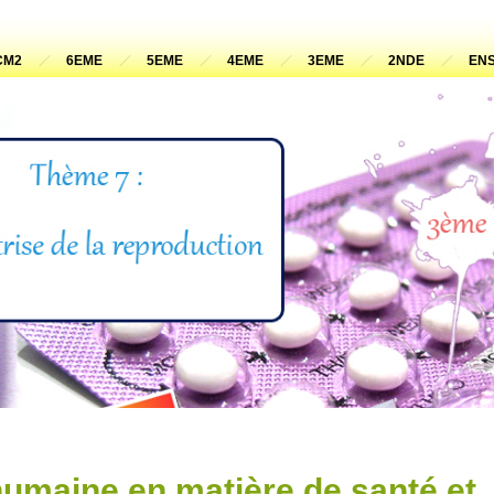
CM2
6EME
5EME
4EME
3EME
2NDE
ENS
humaine en matière de santé et