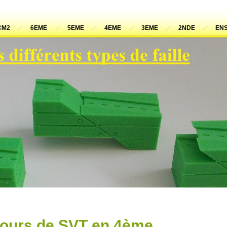
CM2
6EME
5EME
4EME
3EME
2NDE
ENS
Cours de SVT en 4ème