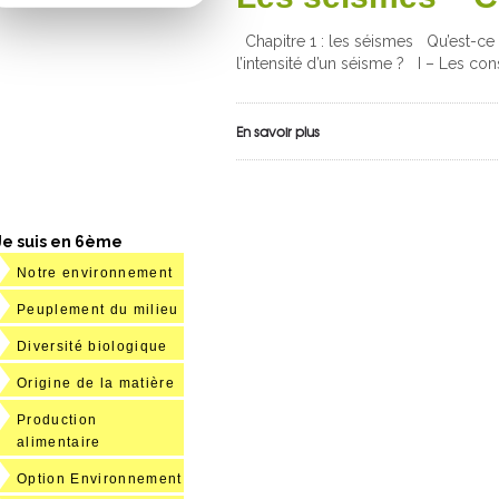
Chapitre 1 : les séismes Qu’est-ce
l’intensité d’un séisme ? I – Les c
En savoir plus
Je suis en 6ème
Notre environnement
Peuplement du milieu
Diversité biologique
Origine de la matière
Production
alimentaire
Option Environnement