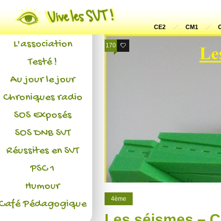
Actualités
CE2
CM1
L'association
170
34
Testé !
Au jour le jour
Chroniques radio
SOS Exposés
SOS DNB SVT
Réussites en SVT
PSC 1
Humour
4ème
Café Pédagogique
Les séismes – 