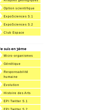
Risques géologiques
Option scientifique
ExpoSciences S.1
ExpoSciences S.2
Club Espace
Je suis en 3ème
Micro-organismes
Génétique
Responsabilité
humaine
Evolution
Histoire des Arts
EPI Twitter S.1
EPI Twitter S.2