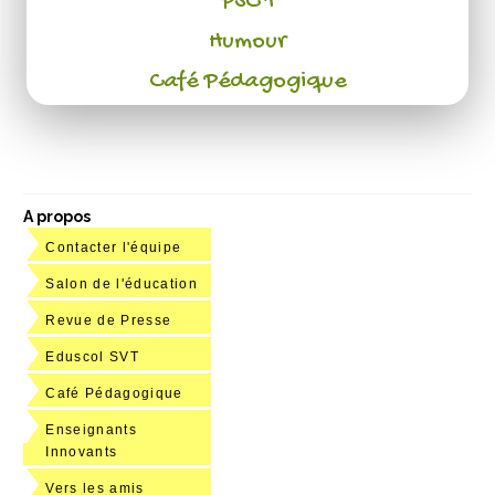
PSC 1
Humour
Café Pédagogique
A propos
Contacter l'équipe
Salon de l'éducation
Revue de Presse
Eduscol SVT
Café Pédagogique
Enseignants
Innovants
Vers les amis