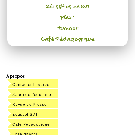
Réussites en SVT
PSC 1
Humour
Café Pédagogique
A propos
Contacter l'équipe
Salon de l'éducation
Revue de Presse
Eduscol SVT
Café Pédagogique
Enseignants