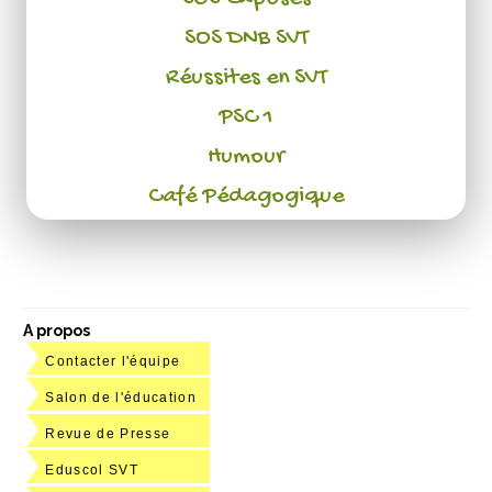
SOS DNB SVT
Réussites en SVT
PSC 1
Humour
Café Pédagogique
A propos
Contacter l'équipe
Salon de l'éducation
Revue de Presse
Eduscol SVT