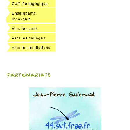
Café Pédagogique
Enseignants
Innovants
Vers les amis
Vers les collèges
Vers les institutions
PARTENARIATS