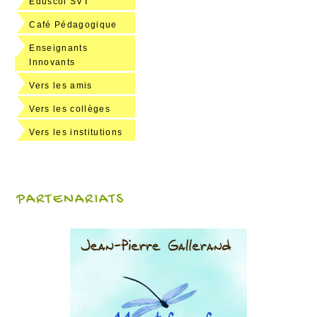
Eduscol SVT
Café Pédagogique
Enseignants
Innovants
Vers les amis
Vers les collèges
Vers les institutions
PARTENARIATS