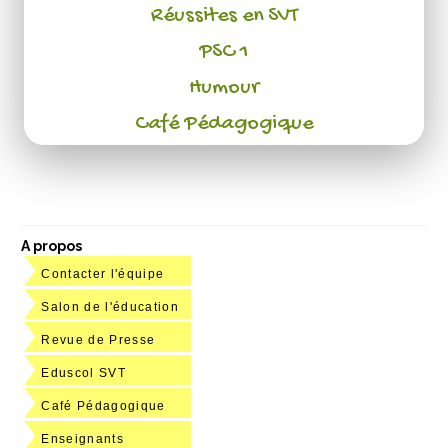
Réussites en SVT
PSC 1
Humour
Café Pédagogique
A propos
Contacter l'équipe
Salon de l'éducation
Revue de Presse
Eduscol SVT
Café Pédagogique
Enseignants