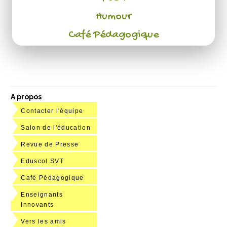
Humour
Café Pédagogique
A propos
Contacter l'équipe
Salon de l'éducation
Revue de Presse
Eduscol SVT
Café Pédagogique
Enseignants
Innovants
Vers les amis