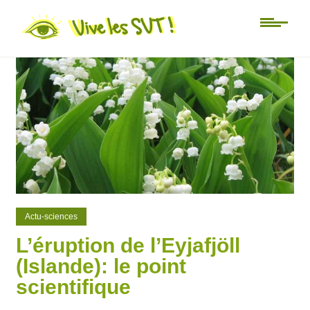
0
0
Actu-sciences
L’éruption de l’Eyjafjöll
(Islande): le point
scientifique